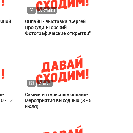
Выставки
ечной
Онлайн - выставка "Сергей
Прокудин-Горский.
Фотографические открытки"
Статьи
н-
Самые интересные онлайн-
0 - 12
мероприятия выходных (3 - 5
июля)