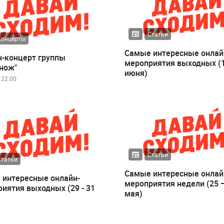
Статьи
Концерты
Самые интересные онлай
-концерт группы
мероприятия выходных (1
нож"
июня)
 22:00
Статьи
Статьи
Самые интересные онлай
 интересные онлайн-
мероприятия недели (25 
иятия выходных (29 - 31
мая)