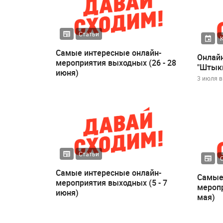
Статьи
Самые интересные онлайн-
Онлайн
мероприятия выходных (26 - 28
"Штык
июня)
3 июля в
Статьи
Самые интересные онлайн-
Самые
мероприятия выходных (5 - 7
меропр
июня)
мая)