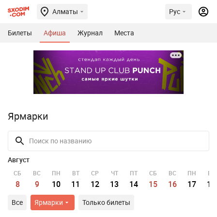
Алматы
Рус
Билеты
Афиша
Журнал
Места
Ярмарки
Август
СБ
ВС
ПН
ВТ
СР
ЧТ
ПТ
СБ
ВС
ПН
ВТ
8
9
10
11
12
13
14
15
16
17
18
Все
Ярмарки
Только билеты