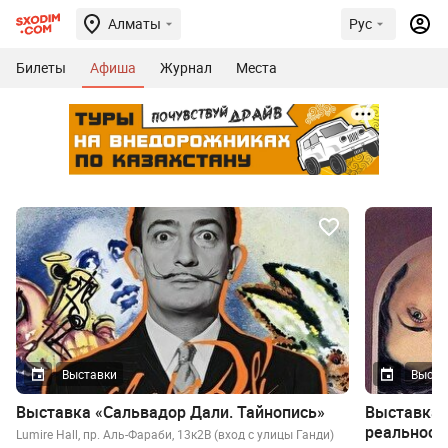
Алматы
Рус
Билеты
Афиша
Журнал
Места
Выставки
Выста
Выставка «Сальвадор Дали. Тайнопись»
Выставка 
реальност
Lumire Hall, пр. Аль-Фараби, 13к2В (вход с улицы Ганди)