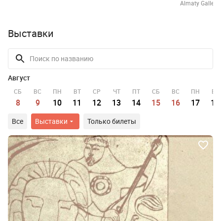
Almaty Gallery,
Выставки
Август
СБ
ВС
ПН
ВТ
СР
ЧТ
ПТ
СБ
ВС
ПН
ВТ
8
9
10
11
12
13
14
15
16
17
18
Все
Выставки
Только билеты