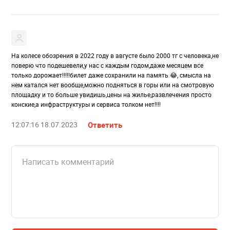
На колесе обозрения в 2022 году в августе было 2000 тг с человека,не
поверю что подешевели,у нас с каждым годом,даже месяцем все
только дорожает!!!!!билет даже сохранили на память 😂, смысла на
нем катался нет вообще,можно подняться в горы или на смотровую
площадку и то больше увидишь,цены на жилье,развлечения просто
конские,а инфраструктуры и сервиса толком нет!!!!
12:07:16 18.07.2023
Ответить