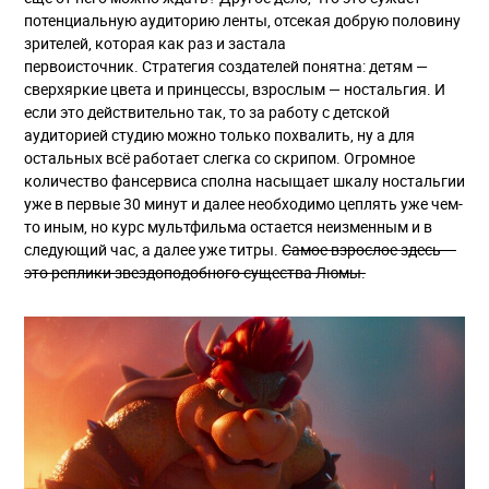
потенциальную аудиторию ленты, отсекая добрую половину
зрителей, которая как раз и застала
первоисточник. Стратегия создателей понятна: детям —
сверхяркие цвета и принцессы, взрослым — ностальгия. И
если это действительно так, то за работу с детской
аудиторией студию можно только похвалить, ну а для
остальных всё работает слегка со скрипом. Огромное
количество фансервиса сполна насыщает шкалу ностальгии
уже в первые 30 минут и далее необходимо цеплять уже чем-
то иным, но курс мультфильма остается неизменным и в
следующий час, а далее уже титры.
Самое взрослое здесь —
это реплики звездоподобного существа Люмы.