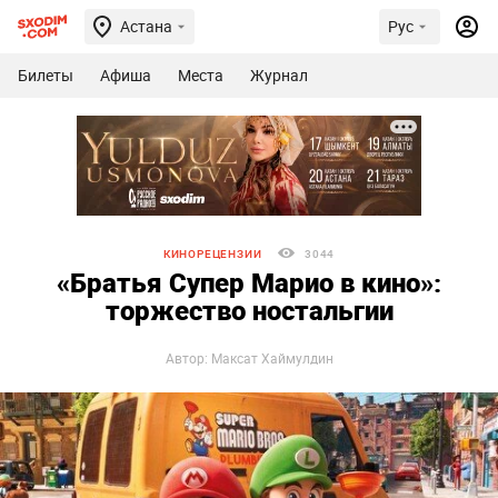
Астана
Рус
Билеты
Афиша
Места
Журнал
КИНОРЕЦЕНЗИИ
3044
«Братья Супер Марио в кино»:
торжество ностальгии
Автор: Максат Хаймулдин