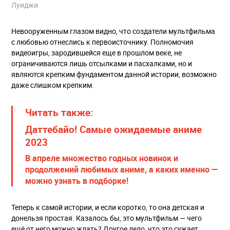
Луиджи
Невооруженным глазом видно, что создатели мультфильма
с любовью отнеслись к первоисточнику. Полномочия
видеоигры, зародившейся еще в прошлом веке, не
ограничиваются лишь отсылками и пасхалками, но и
являются крепким фундаментом данной истории, возможно
даже слишком крепким.
Читать также:
Даттебайо! Самые ожидаемые аниме
2023
В апреле множество годных новинок и
продолжений любимых аниме, а каких именно —
можно узнать в подборке!
Теперь к самой истории, и если коротко, то она детская и
донельзя простая. Казалось бы, это мультфильм — чего
ещё от него можно ждать? Другое дело, что это сужает