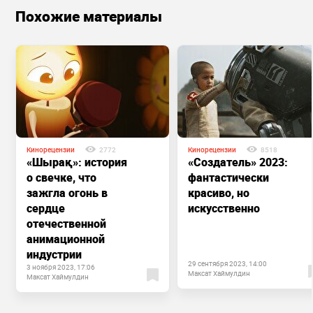
Похожие материалы
Кинорецензии
2772
Кинорецензии
8518
«Шырақ»: история
«Создатель» 2023:
о свечке, что
фантастически
зажгла огонь в
красиво, но
сердце
искусственно
отечественной
анимационной
индустрии
29 сентября 2023, 14:00
3 ноября 2023, 17:06
Максат Хаймулдин
Максат Хаймулдин