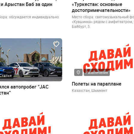
 и Арыстан Баб за один
«Туркестан: основные
достопримечательности»
бора: обсуждается индивидуально
Место сбора: светомузыкальный ф
«Кувшинка» рядом с амфитеатром, 
Байбурт, 5​
Развлечения
Статьи
Полеты на параплане
ялся автопробег “JAC
Казахстан, Шымкент
стан”