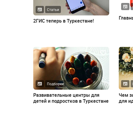
Статьи
Главн
2ГИС теперь в Туркестане!
Подборки
Развивательные центры для
Чем з
детей и подростков в Туркестане
для и