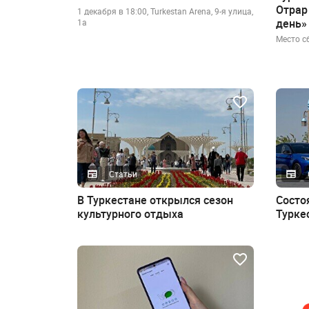
Отрар
1 декабря в 18:00, Turkestan Arena, 9-я улица,
день»
1а
Место с
Статьи
В Туркестане открылся сезон
Состо
культурного отдыха
Турке