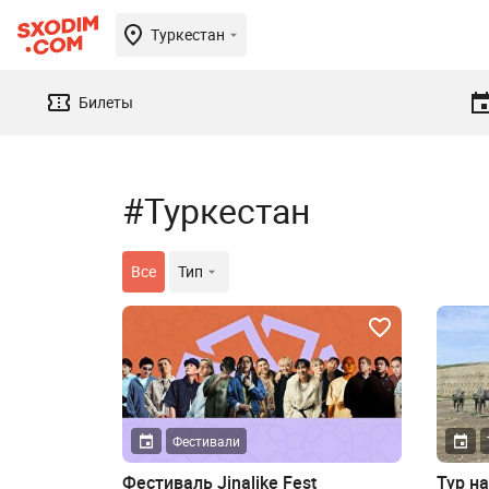
Туркестан
Билеты
#Туркестан
Все
Тип
Фестивали
Фестиваль Jinalike Fest
Тур н