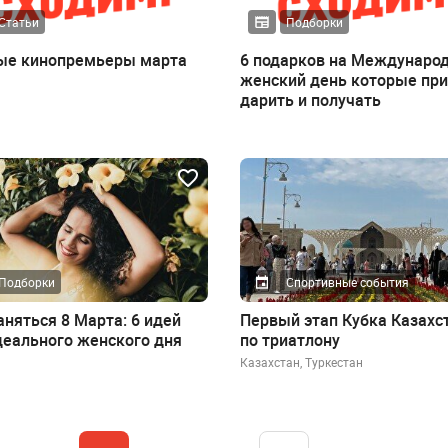
Статьи
Подборки
ые кинопремьеры марта
6 подарков на Междунаро
женский день которые пр
дарить и получать
Подборки
Спортивные события
аняться 8 Марта: 6 идей
Первый этап Кубка Казахс
деального женского дня
по триатлону
Казахстан, Туркестан