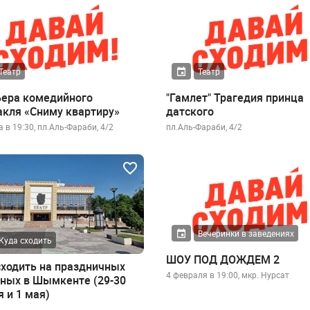
Театр
Театр
ера комедийного
"Гамлет" Трагедия принца
акля «Сниму квартиру»
датского
 в 19:30, пл.Аль-Фараби, 4/2
пл.Аль-Фараби, 4/2
Вечеринки в заведениях
Куда сходить
ШОУ ПОД ДОЖДЕМ 2
сходить на праздничных
4 февраля в 19:00, мкр. Нурсат
ных в Шымкенте (29-30
 и 1 мая)