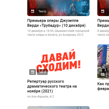
Театр
Премьера оперы Джузеппе
Премь
Верди «Трубадур» (10 декабря)
Верди
10 декабря в 18:00, Шымкентский городской
8 декаб
театр оперы и балета, ул.Аскарова, 43/2
театр оп
Театр
Репертуар русского
Как п
драматического театра на
февра
ноября (2021)
пл.Аль-Фараби, 4/2