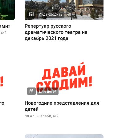
Куда сходить
ами»
Репертуар русского
драматического театра на
 4/2
декабрь 2021 года
Для детей
го
Новогодние представления для
детей
пл.Аль-Фараби, 4/2