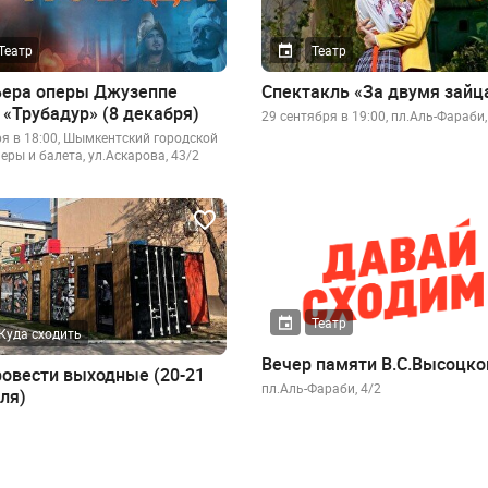
Театр
Театр
ера оперы Джузеппе
Спектакль «За двумя зайц
 «Трубадур» (8 декабря)
29 сентября в 19:00, пл.Аль-Фараби,
ря в 18:00, Шымкентский городской
еры и балета, ул.Аскарова, 43/2
Театр
Куда сходить
Вечер памяти В.С.Высоцко
ровести выходные (20-21
пл.Аль-Фараби, 4/2
ля)