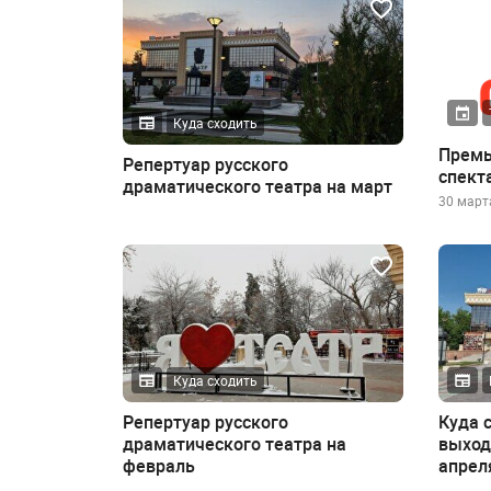
Куда сходить
Премь
Репертуар русского
спект
драматического театра на март
30 марта
Куда сходить
Репертуар русского
Куда 
драматического театра на
выход
февраль
апреля