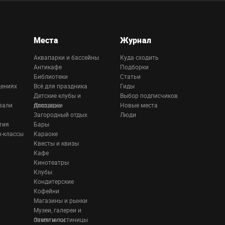
Места
Журнал
Аквапарки и бассейны
Куда сходить
Антикафе
Подборки
Библиотеки
Статьи
дениях
Всё для праздника
Гиды
Детские клубы и
Выбор подписчиков
вали
площадки
Доставка
Новые места
Загородный отдых
Люди
тия
Бары
р-классы
Караоке
Квесты и квизы
Кафе
Кинотеатры
Клубы
Кондитерские
Кофейни
Магазины и рынки
Музеи, галереи и
памятники
Отели и гостиницы