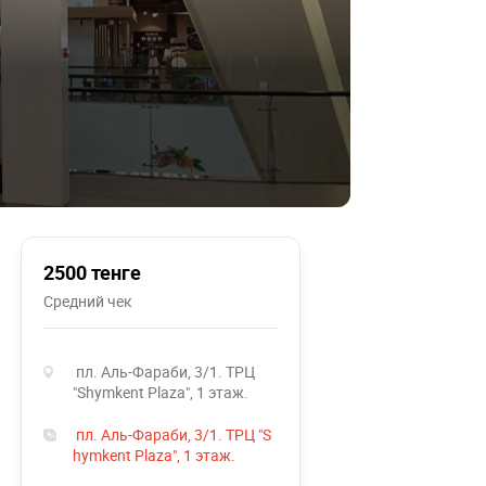
2500 тенге
Средний чек
пл. Аль-Фараби, 3/1. ТРЦ
"Shymkent Plaza", 1 этаж.
пл. Аль-Фараби, 3/1. ТРЦ "S
hymkent Plaza", 1 этаж.