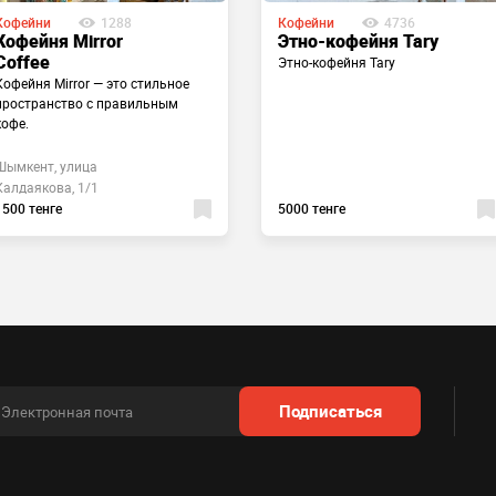
Кофейни
1288
Кофейни
4736
Кофейня Mirror
Этно-кофейня Tary
Coffee
Этно-кофейня Tary
Кофейня Mirror — это стильное
пространство с правильным
кофе.
Шымкент, улица
Калдаякова, 1/1
1500 тенге
5000 тенге
Подписаться