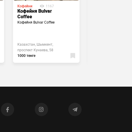
Кофейни
1167
Кофейни
1505
Кофейня Bulvar
Кофейня Global
Coffee
coffee на
Кофейня Bulvar Coffee
Мангельдина
Кофейня Global coffee 
Мангельдина
Казахстан, Шымкент,
Казахстан, Шымкент, у
проспект Кунаева, 58
Мангельдина, 284
1000 тенге
1500 тенге