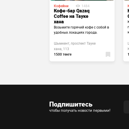
Кофейни
1484
1248
Кофе-бар Qazaq
The coffee
Coffee на Тауке
 coffee
хана
Возьмите горячий кофе с собой в
удобных локациях города.
 Шымкент,
Шымкент, проспект Тауке
ая улица, 11
хана, 113
1500 тенге
Подпишитесь
чтобы получать новости первыми!