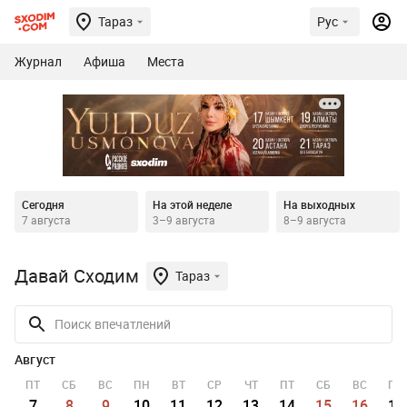
Тараз
Рус
Журнал
Афиша
Места
Сегодня
На этой неделе
На выходных
7 августа
3–9 августа
8–9 августа
Давай Сходим
Тараз
Август
ПТ
СБ
ВС
ПН
ВТ
СР
ЧТ
ПТ
СБ
ВС
ПН
7
8
9
10
11
12
13
14
15
16
17