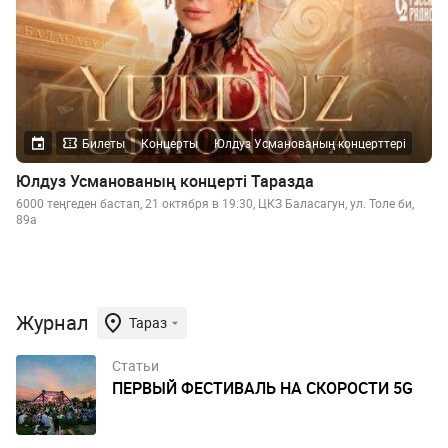
Билеты
Концерты
Юлдуз Усманованың концерттері
Юлдуз Усманованың концерті Таразда
6000 теңгеден бастап, 21 октября в 19:30, ЦКЗ Баласагун, ул. Толе би,
89а
Журнал
Тараз
Статьи
ПЕРВЫЙ ФЕСТИВАЛЬ НА СКОРОСТИ 5G