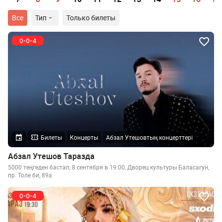
Все
Тип
Только билеты
Билеты
Концерты
Абзал Утешовтың концерттері
Абзал Утешов Таразда
5000 теңгеден бастап, 8 сентября в 19:00, Дворец культуры Баласагун,
пр. Толе би, 89а