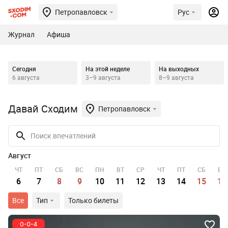
Петропавловск
Рус
Журнал
Афиша
Сегодня
На этой неделе
На выходных
6 августа
3–9 августа
8–9 августа
Давай Сходим
Петропавловск
Август
ЧТ
ПТ
СБ
ВС
ПН
ВТ
СР
ЧТ
ПТ
СБ
ВС
6
7
8
9
10
11
12
13
14
15
16
Все
Тип
Только билеты