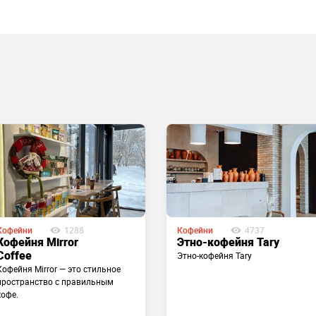
Кофейни
1288
Кофейни
4737
Кофейня Mirror
Этно-кофейня Tary
Coffee
Этно-кофейня Tary
Кофейня Mirror — это стильное
пространство с правильным
кофе.