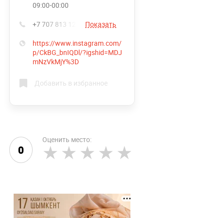
09:00-00:00
+7 707 813 12 24
Показать
https://www.instagram.com/
p/CkBG_bnIQDl/?igshid=MDJ
mNzVkMjY%3D
Добавить в избранное
Оценить место:
0