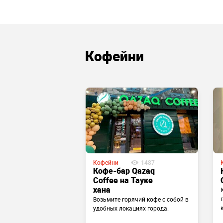
Кофейни
2.5
Кофейни
1487
2314
Кофе-бар Qazaq
 Bruno
Coffee на Тауке
uno
хана
Возьмите горячий кофе с собой в
удобных локациях города.