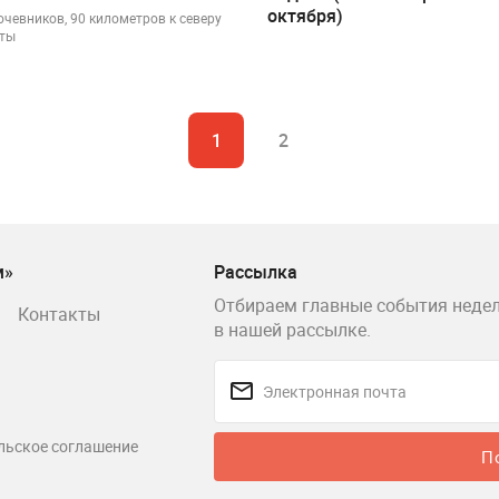
октября)
очевников, 90 километров к северу
аты
1
2
м»
Рассылка
Отбираем главные события недел
Контакты
в нашей рассылке.
льское соглашение
П