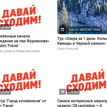
Туризм
Туры от MOCEAN Travel
Небесные качели.
Тур «Озера за 1 день: Коль
ждение на пик Фурманова»
Каинды и Черный каньон»
dim Travel
Озеро Кольсай
ан, Алматы, Медеуский район
Туризм
Статьи
тур "Город кочевников" от
Самые интересные мероп
 Travel
недели (28 сентября — 4