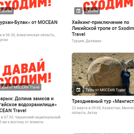
Туризм
Туризм
Бурхан-Булак» от MOCEAN
Хайкинг-приключение по
Ликийской тропе от Sxodi
Travel
а в 06:30, Алматинская область,
рган
Турция, Даламан
Туры от MOCEAN Travel
Туры от MOCEAN Travel
Чарын: Долина замков и
Трехдневный тур «Мангист
гайское водохранилище»
22 марта в 09:00, Казахстан, Манги
CEAN Travel
область, Актау
 в 07:30, Чарынский национальный
95 км к востоку от Алматы