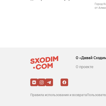
Город К
от Алм
О «Давай Сходи
О проекте
Правила использования и возврата
Пользовате