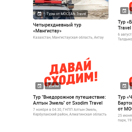
Туры от MOCEAN Travel
Тур «
Четырехдневный тур
Travel
«Мангистау»
6 август
Казахстан, Мангистауская область, Актау
Талдыко
Туризм
Тур "Внедорожное путешествие:
Тур «
Алтын Эмель" от Sxodim Travel
Барто
от MO
7 ноября в 04:30, ГНПП Алтын-Эмель,
Кербулакский район, Алматинская область
25 июня
парк, 1