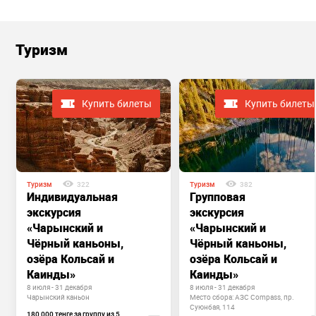
Туризм
Купить билеты
Купить билеты
Туризм
322
Туризм
382
Индивидуальная
Групповая
экскурсия
экскурсия
«Чарынский и
«Чарынский и
Чёрный каньоны,
Чёрный каньоны,
озёра Кольсай и
озёра Кольсай и
Каинды»
Каинды»
8 июля - 31 декабря
8 июля - 31 декабря
Чарынский каньон
Место сбора: АЗС Compass, пр.
Суюнбая, 114
180 000 тенге за группу из 5