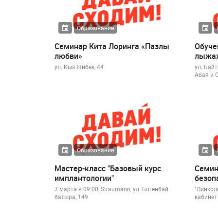
Образование
Семинар Кита Лоринга «Пазлы
Обуче
любви»
лыжах
ул. Кыз Жибек, 44
ул. Бай
Абая и 
Образование
Мастер-класс "Базовый курс
Семин
имплантологии"
безоп
7 марта в 09:00, Straumann, ул. Богенбай
"Линколь
батыра, 149
кабинет