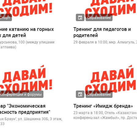
Спорт
Образование
ние катанию на горных
Тренинг для педагогов и
 для детей
родителей
турсынова, 100 (между улицами
29 февраля в 10:00, мкр. Алмагуль,
Сатпаева)
Конференции и форумы
Образование
ар "Экономическая
Тренинг «Имидж бренда»
асность предприятия"
23 марта в 18:00, Отель «Казахстан»
конференц-зал «Жамбыл», пр. Досты
н Браун", ул. Шашкина 30Б, 3 этаж,
 33