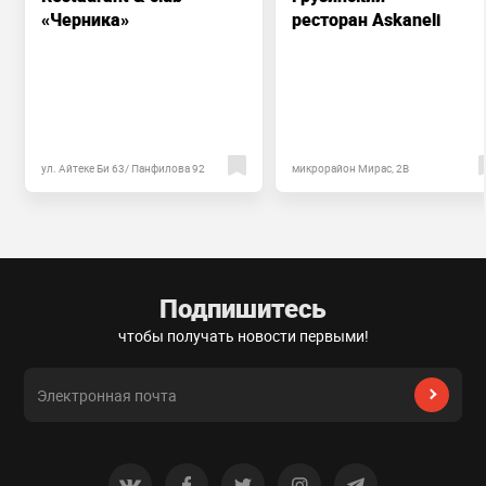
«Черника»
ресторан Askaneli
ул. Айтеке Би 63/ Панфилова 92
микрорайон Мирас, 2В
Подпишитесь
чтобы получать новости первыми!