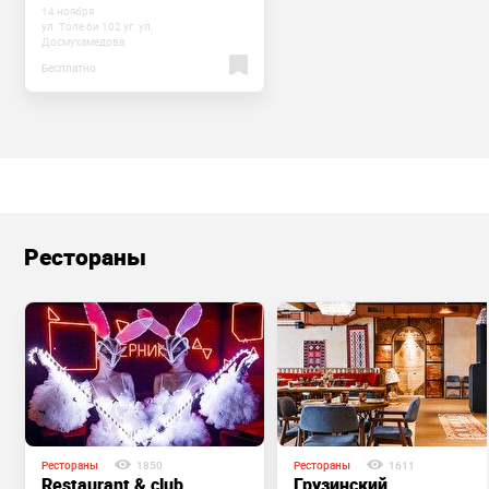
14 ноября
ул. Толе би 102 уг. ул.
Досмухамедова
Бесплатно
Рестораны
Рестораны
1850
Рестораны
1611
Restaurant & club
Грузинский