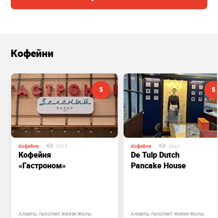
Кофейни
5
5
Кофейни
3375
Кофейни
3661
Кофейня
De Tulp Dutch
«Гастроном»
Pancake House
Алматы, проспект Жибек Жолы,
Алматы, проспект Жибек Жолы,