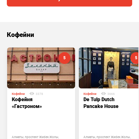
Кофейни
5
5
Кофейни
3378
Кофейни
3666
Кофейня
De Tulp Dutch
«Гастроном»
Pancake House
Алматы, проспект Жибек Жолы,
Алматы, проспект Жибек Жолы,