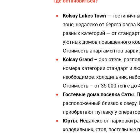
Где остановиться?
Kolsay Lakes Town
— гостиничны
зоне, недалеко от берега озера
разных категорий — от стандар
уютных домов повышенного ком
Стоимость апартаментов варьируе
Kolsay Grand
– эко-отель, распо
номера категории стандарт и лю
необходимое: холодильник, наб
Стоимость – от 35 000 тенге до 4
Гостевые дома поселка Саты.
П
расположенный близко к озеру.
приобретают путевку у операто
Юрты.
Недалеко от парковки ра
холодильник, стол, постельные 