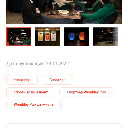
Дата публикации: 24.11.2022
спорт бар
Спортбар
спорт бар шымкент
Спортбар Wembley Pub
Wembley Pub шымкент