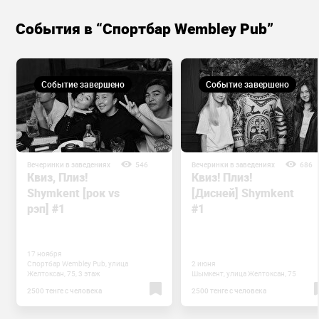
События в “Спортбар Wembley Pub”
Событие завершено
Событие завершено
Вечеринки в заведениях
546
Вечеринки в заведениях
686
Квиз, Плиз!
Квиз! Плиз!
Shymkent [рок vs
[Дисней] Shymkent
рэп] #1
#1
17 ноября
Спортбар Wembley Pub, улица
2 июня
Желтоксан, 75, 3 этаж
Шымкент, улица Желтоксан, 75
2500 тенге с человека
2500 тенге с человека