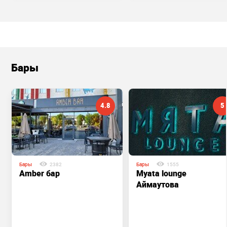
Бары
4.8
5
Бары
2382
Бары
1555
Amber бар
Myata lounge
Аймаутова