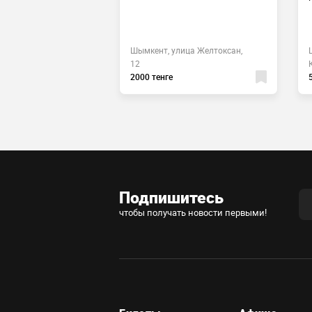
 Шымкент, улица
Шымкент, улица Желтоксан,
 66
12
 тенге
2000 тенге
Подпишитесь
чтобы получать новости первыми!