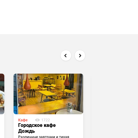
Кафе
1722
Кафе
1849
Городское кафе
Шайхана
Дождь
Ассалаумагалей
Различные завтраки и тихая,
Шайхана Ассалаумага