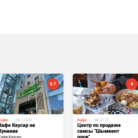
3.7
4
Кафе
13084
Кафе
4735
Кафе Каусар на
Центр по продаже
Кунаева
самсы "Шымкент
плов"
Кафе Каусар