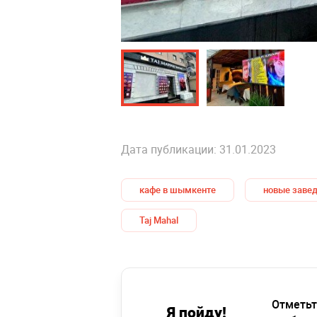
Дата публикации: 31.01.2023
кафе в шымкенте
новые заве
Taj Mahal
Отметьт
Я пойду!