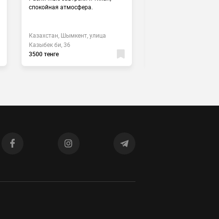
спокойная атмосфера.
Казахстан, Шымкент, у
Казахстан, Шымкент, улица
Чокана Валиханова, 21
Казыбек би, 36
подъезд 6
3500 тенге
3000 тенге