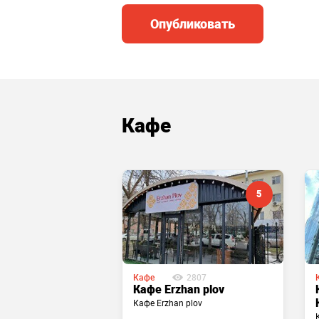
Опубликовать
Кафе
5
Кафе
2807
1902
Кафе Erzhan plov
Кафе Erzhan plov
заведение восточного
а.