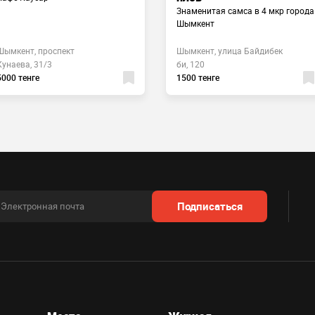
Знаменитая самса в 4 мкр города
Шымкент
Шымкент, проспект
Шымкент, улица Байдибек
Кунаева, 31/3
би, 120
5000 тенге
1500 тенге
Подписаться