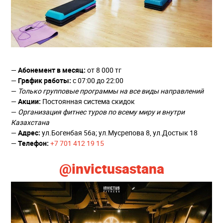
—
Абонемент в месяц:
от 8 000 тг
—
График работы:
с 07:00 до 22:00
—
Только групповые программы на все виды направлений
—
Акции:
Постоянная система скидок
—
Организация фитнес туров по всему миру и внутри
Казахстана
—
Адрес:
ул.Богенбая 56а; ул.Мусрепова 8, ул.Достык 18
—
Телефон:
+7 701 412 19 15
@invictusastana