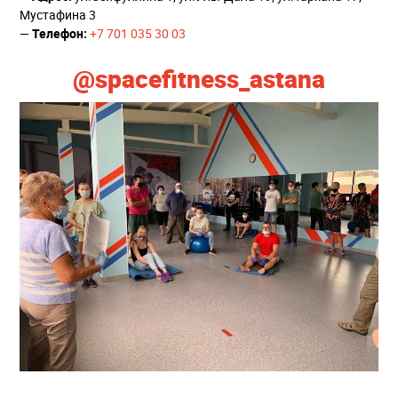
Мустафина 3
—
Телефон:
+7 701 035 30 03
@spacefitness_astana