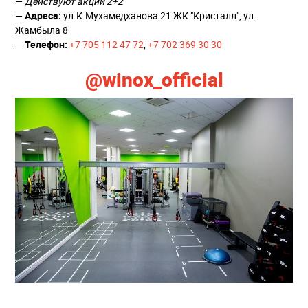
—
Действуют акции 2+2
—
Адреса:
ул.К.Мухамедханова 21 ЖК "Кристалл", ул.
Жамбыла 8
—
Телефон:
+7 705 112 47 72
;
+7 702 369 30 30
@winox_official