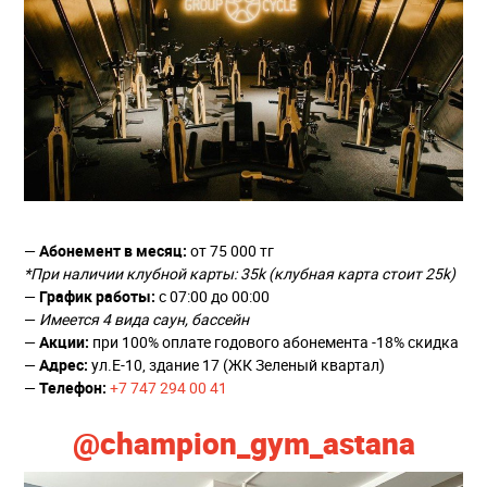
—
Абонемент в месяц:
от 75 000 тг
*При наличии клубной карты: 35k (клубная карта стоит 25k)
—
График работы:
с 07:00 до 00:00
—
Имеется 4 вида саун, бассейн
—
Акции:
при 100% оплате годового абонемента -18% скидка
—
Адрес:
ул.Е-10, здание 17 (ЖК Зеленый квартал)
—
Телефон:
+7 747 294 00 41
@champion_gym_astana