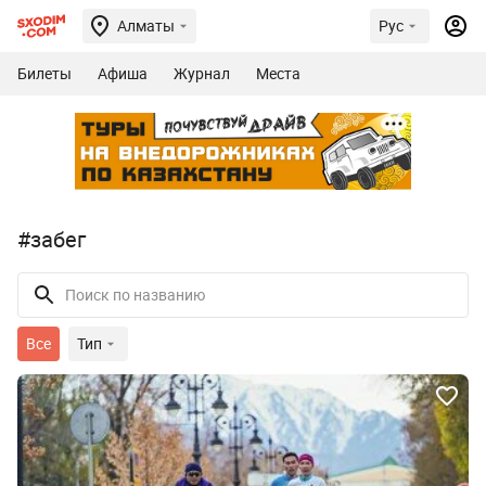
Алматы
Рус
Билеты
Афиша
Журнал
Места
#забег
Все
Тип