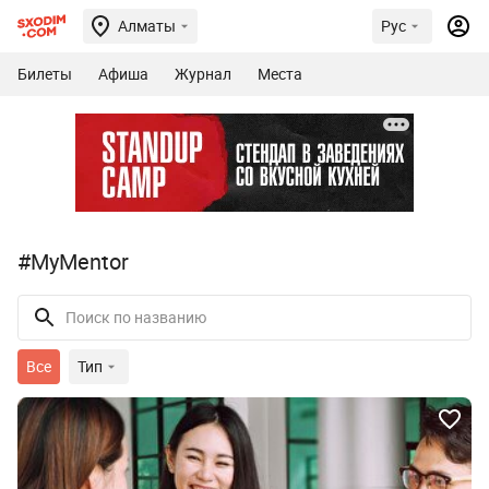
Алматы
Рус
Билеты
Афиша
Журнал
Места
#MyMentor
Все
Тип