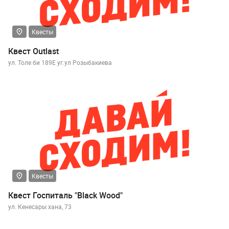
Квесты
Квест Outlast
ул. Толе би 189Е уг.ул Розыбакиева
Квесты
Квест Госпиталь "Black Wood"
ул. Кенесары хана, 73