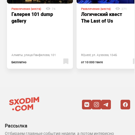
Развлечения (места)
74
Развлечения (места)
271
Галерея 101 dump
Логический квест
gallery
The Last of Us
Алматы, улица Панфилова, 101
RQuest, ул. Ауэзова, 104Б
Бесплатно
от 10 000 тенге
Рассылка
Отбираем главные события недели, а потом интересно