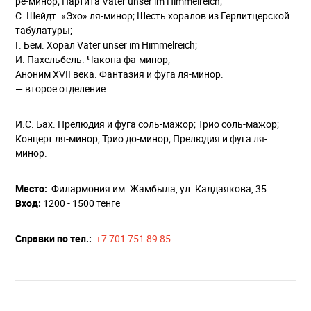
ре-минор; Партита Vater unser im Himmelreich;
С. Шейдт. «Эхо» ля-минор; Шесть хоралов из Герлитцерской
табулатуры;
Г. Бем. Хорал Vater unser im Himmelreich;
И. Пахельбель. Чакона фа-минор;
Аноним XVII века. Фантазия и фуга ля-минор.
— второе отделение:
И.С. Бах. Прелюдия и фуга соль-мажор; Трио соль-мажор;
Концерт ля-минор; Трио до-минор; Прелюдия и фуга ля-
минор.
Место:
Филармония им. Жамбыла, ул. Калдаякова, 35
Вход:
1200 - 1500 тенге
Купить билет
Справки по тел.:
+7 701 751 89 85