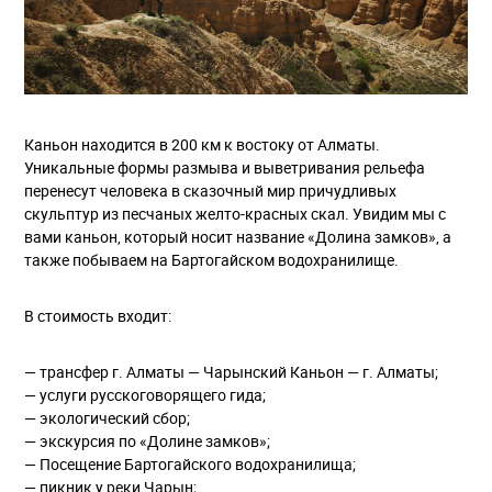
Каньон находится в 200 км к востоку от Алматы.
Уникальные формы размыва и выветривания рельефа
перенесут человека в сказочный мир причудливых
скульптур из песчаных желто-красных скал. Увидим мы с
вами каньон, который носит название «Долина замков», а
также побываем на Бартогайском водохранилище.
В стоимость входит:
— трансфер г. Алматы — Чарынский Каньон — г. Алматы;
— услуги русскоговорящего гида;
— экологический сбор;
— экскурсия по «Долине замков»;
— Посещение Бартогайского водохранилища;
— пикник у реки Чарын;