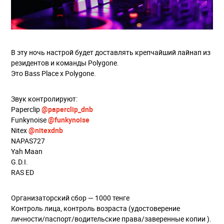
В эту ночь настрой будет доставлять крепчайший лайнап из
резидентов и команды Polygone.
Это Bass Place x Polygone.
Звук контролируют:
Paperclip
@paperclip_dnb
Funkynoise
@funkynoise
Nitex
@nitexdnb
NAPAS727
Yah Maan
G.D.I.
RAS ED
Организаторский сбор — 1000 тенге
Контроль лица, контроль возраста (удостоверение
личности/паспорт/водительские права/заверенные копии ).