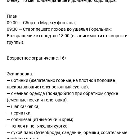
Медеу. Но мы пойдем дальше и дойдем до водопадов.
План:
09:00 — Сбор на Медео у фонтана;
09:30 — Старт пешего похода до ущелья Горельник;
Возвращение в город: до 18:00 (в зависимости от скорости
группы).
Возрастное ограничение: 16+
Экипировка:
— ботинки (желательно горные, на плотной подошве,
прекрывающие голеностопный сустав);
— сменная одежда (понадобится при обратном спуске
(сменные носки и толстовка);
— шапка/кепка;
— перчатки;
— солнцезащитные очки и крем;
— теплая и не тяжелая куртка;
— сухой паек (бутерброды, сэндвичи, орешки, сосательные
конфеты и т.д.);