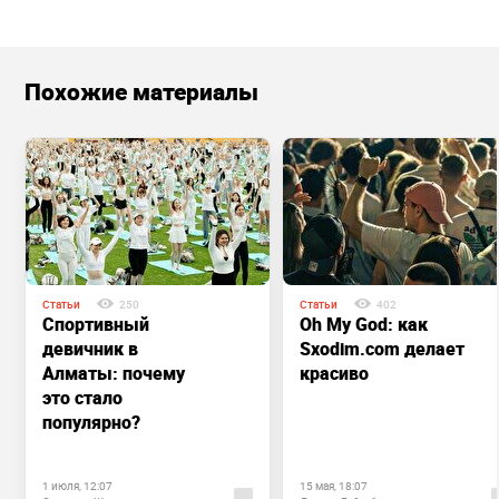
Похожие материалы
Статьи
250
Статьи
402
Спортивный
Oh My God: как
девичник в
Sxodim.com делает
Алматы: почему
красиво
это стало
популярно?
1 июля, 12:07
15 мая, 18:07