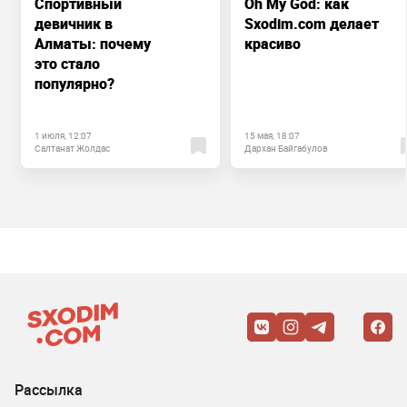
Спортивный
Oh My God: как
девичник в
Sxodim.com делает
Алматы: почему
красиво
это стало
популярно?
1 июля, 12:07
15 мая, 18:07
Салтанат Жолдас
Дархан Байгабулов
Рассылка