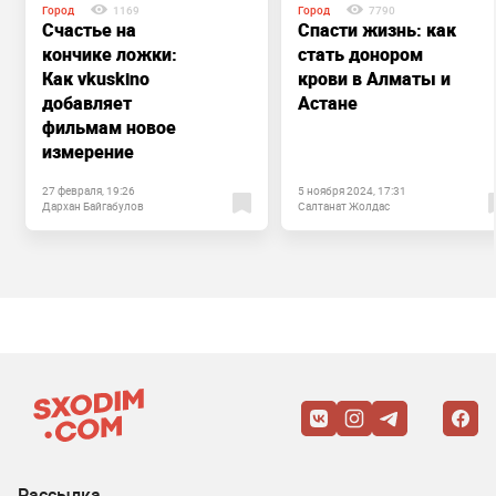
Город
1169
Город
7790
Счастье на
Спасти жизнь: как
кончике ложки:
стать донором
Как vkuskino
крови в Алматы и
добавляет
Астане
фильмам новое
измерение
27 февраля, 19:26
5 ноября 2024, 17:31
Дархан Байгабулов
Салтанат Жолдас
Рассылка