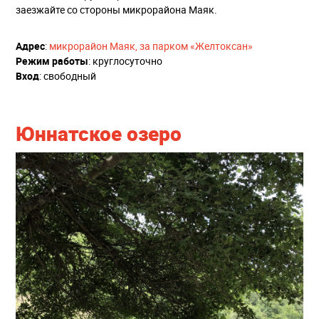
заезжайте со стороны микрорайона Маяк.
Адрес
:
микрорайон Маяк, за парком «Желтоксан»
Режим работы
: круглосуточно
Вход
: свободный
Юннатское озеро