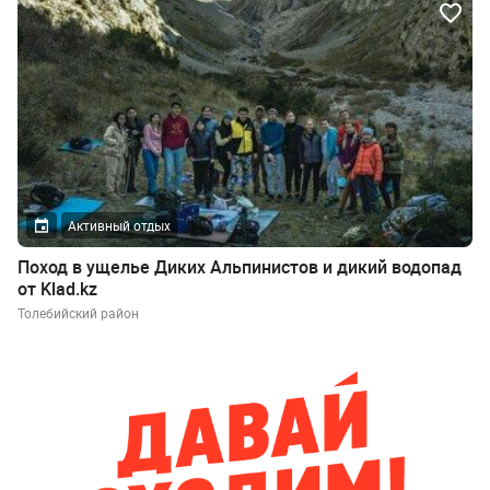
Активный отдых
Поход в ущелье Диких Альпинистов и дикий водопад
от Klad.kz
Толебийский район