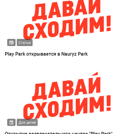
Статьи
Play Park открывается в Nauryz Park
Для детей
Открытие развлекательного центра "Play Park"