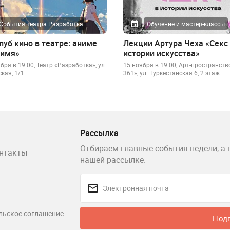
События театра Разработка
Обучение и мастер-классы
луб кино в театре: аниме
Лекции Артура Чеха «Секс
 имя»
истории искусства»
бря в 19:00, Театр «Разработка», ул.
15 ноября в 19:00, Арт-пространств
кая, 1/1
361», ул. Туркестанская 6, 2 этаж
Рассылка
Отбираем главные события недели, а 
нтакты
нашей рассылке.
льское соглашение
Под