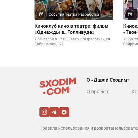
События театра Разработка
Киноклуб кино в театре: фильм
Кинок
«Однажды в…Голливуде»
«Твое
7 сентября в 17:00, Театр «Разработка», ул.
13 сентя
Сайрамская, 1/1
Сайрамс
О «Давай Сходим»
О проекте
Ко
Правила использования и возврата
Пользовате