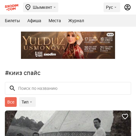
Шымкент
Рус
Билеты
Афиша
Места
Журнал
#кииз спайс
Все
Тип