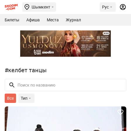
Шымкент
Рус
Билеты
Афиша
Места
Журнал
#келбет танцы
Все
Тип