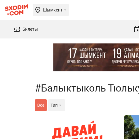
Шымкент
Билеты
#Балыктыколь Тюльк
Все
Тип