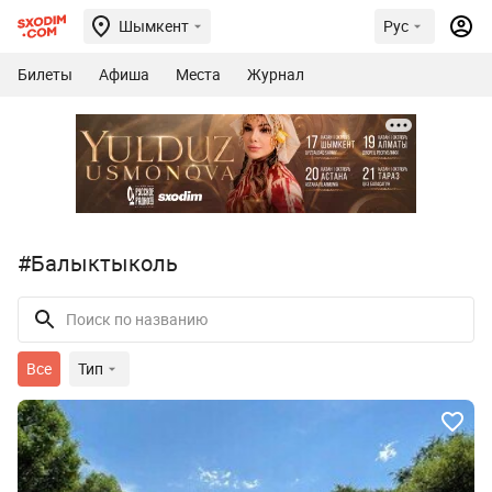
Шымкент
Рус
Билеты
Афиша
Места
Журнал
#Балыктыколь
Все
Тип