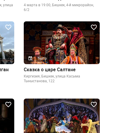
к, улица
4 марта в 19:00, Бишкек, 4-й микрорайон,
6/2
Театр
лган
Сказка о царе Салтане
Киргизия, Бишкек, улица Касыма
Тыныстанова, 122