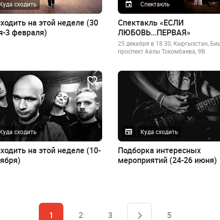
Куда сходить
Спектакль
ходить на этой неделе (30
Спектакль «ЕСЛИ
я-3 февраля)
ЛЮБОВЬ...ПЕРВАЯ»
25 декабря в 18:30, Кыргызстан, Би
проспект Аалы Токомбаева, 9В
Куда сходить
Куда сходить
ходить на этой неделе (10-
Подборка интересных
тября)
мероприятий (24-26 июня)
1
2
3
5