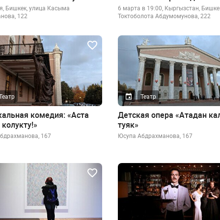
я, Бишкек, улица Касыма
6 марта в 19:00, Кыргызстан, Бишке
нова, 122
Токтоболота Абдумомунова, 222
Театр
Театр
альная комедия: «Аста
Детская опера «Атадан ка
 колукту!»
туяк»
Абдрахманова, 167
​Юсупа Абдрахманова, 167