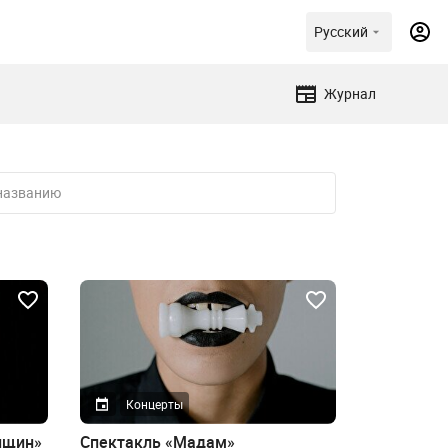
Русский
Журнал
Концерты
нщин»
Спектакль «Мадам»