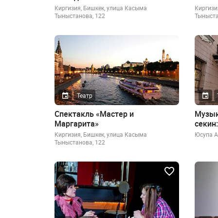
Киргизия, Бишкек, улица Касыма
Киргизи
Тыныстанова, 122
Тыныста
Театр
Спектакль «Мастер и
Музык
Маргарита»
секин:
Киргизия, Бишкек, улица Касыма
​Юсупа 
Тыныстанова, 122