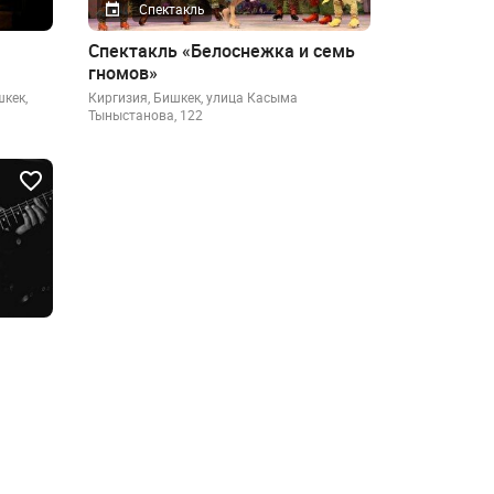
Спектакль
Спектакль «Белоснежка и семь
гномов»
шкек,
Киргизия, Бишкек, улица Касыма
Тыныстанова, 122