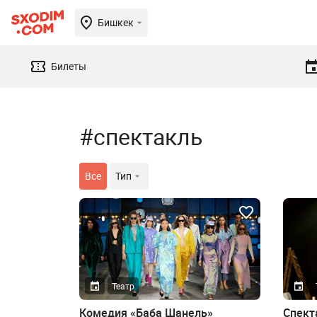
Бишкек
Билеты
#спектакль
Все
Тип
Театр
Комедия «Баба Шанель»
Спект