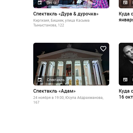
Театр
Спектакль «Дура & дурочка»
Куда с
январ
Киргизия, Бишкек, улица Касыма
Тыныстанова, 122
Спектакль
Спектакль «Адам»
Куда с
16 ок
24 ноября в 19:00, ​Юсупа Абдрахманова,
167