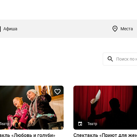
Афиша
Места
Театр
Театр
акль «Любовь и голуби»
Спектакль «Приют для же