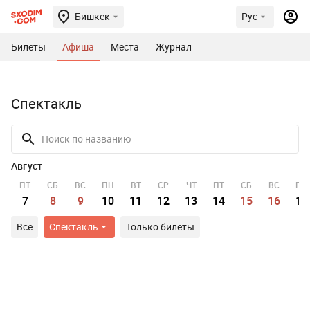
Бишкек
Рус
Билеты
Афиша
Места
Журнал
Спектакль
Август
ПТ
СБ
ВС
ПН
ВТ
СР
ЧТ
ПТ
СБ
ВС
ПН
7
8
9
10
11
12
13
14
15
16
17
Все
Спектакль
Только билеты