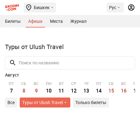
Бишкек
Рус
Билеты
Афиша
Места
Журнал
Туры от Ulush Travel
Август
ПТ
СБ
ВС
ПН
ВТ
СР
ЧТ
ПТ
СБ
ВС
ПН
7
8
9
10
11
12
13
14
15
16
17
Все
Туры от Ulush Travel
Только билеты