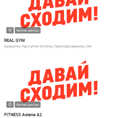
Фитнес-центры
REAL GYM
Қазақстан, Нұр-Сұлтан (Астана), Тәуелсіздік даңғылы, 24А
Фитнес-центры
FITNESS Astana A2