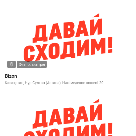
Фитнес-центры
Bizon
Қазақстан, Нұр-Сұлтан (Астана), Нәжімеденов көшесі, 20