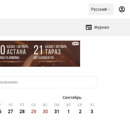
Русский
Журнал
Сентябрь
Р
ЧТ
ПТ
СБ
ВС
ПН
ВТ
СР
ЧТ
ПТ
СБ
ВС
6
27
28
29
30
31
1
2
3
4
5
6