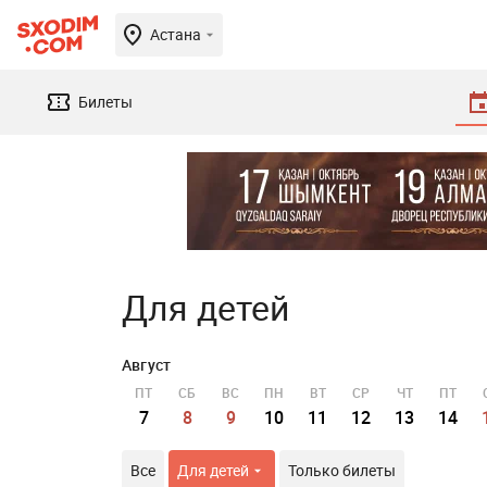
Астана
Билеты
Для детей
Август
ПТ
СБ
ВС
ПН
ВТ
СР
ЧТ
ПТ
7
8
9
10
11
12
13
14
Все
Для детей
Только билеты