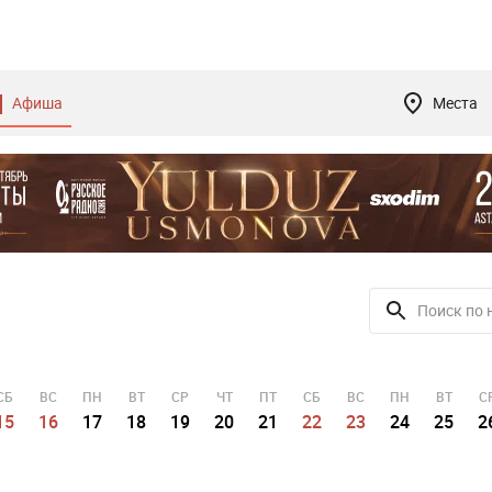
Афиша
Места
СБ
ВС
ПН
ВТ
СР
ЧТ
ПТ
СБ
ВС
ПН
ВТ
С
15
16
17
18
19
20
21
22
23
24
25
2