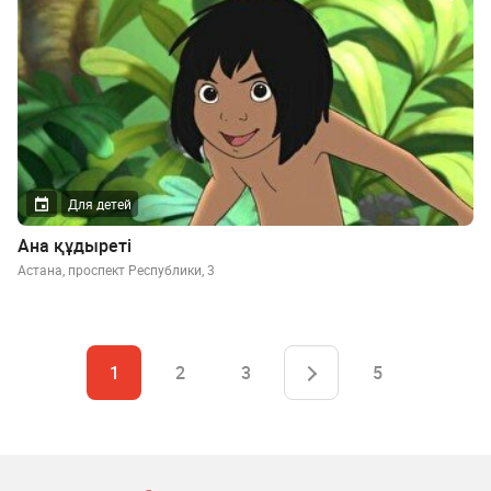
Для детей
Ана құдыреті
Астана, проспект Республики, 3
1
2
3
5