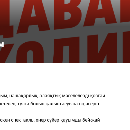
ім
ым, нашақорлық, алаяқтық мәселелерді қозғай
етелеп, тұлға болып қалыптасуына оң әсерін
скен спектакль, өнер сүйер қауымды бей-жай