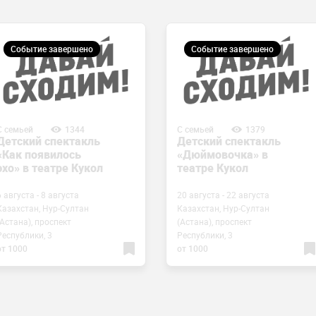
Событие завершено
Событие завершено
С семьей
1344
С семьей
1379
Детский спектакль
Детский спектакль
«Как появилось
«Дюймовочка» в
эхо» в театре Кукол
театре Кукол
6 августа - 8 августа
20 августа - 22 августа
Казахстан, Нур-Султан
Казахстан, Нур-Султан
(Астана), проспект
(Астана), проспект
Республики, 3
Республики, 3
от 1000
от 1000