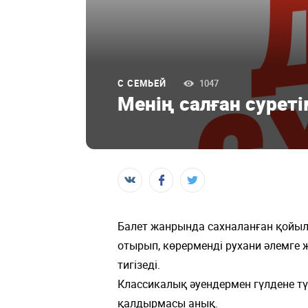
С СЕМЬЕЙ
1047
Менің салған сурет
Балет жанрында сахналанған қойыл
отырып, көрерменді рухани әлемге ж
тигізеді.
Классикалық әуендермен гүлдене тү
қалдырмасы анық.