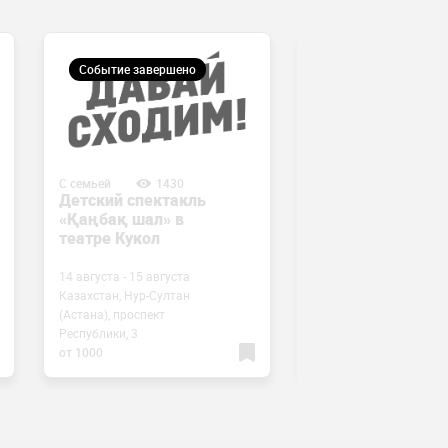
Событие завершено
Событие завершен
С семьей
1430
С семьей
1594
Детский спектакль
«Жаңғырық
«Қаңбақ шал» в
туралы ертегі»
театре Кукол
спектаклі
14 августа - 15 августа
Казахстан, Нур-Султан
(Астана), проспект
9 августа - 11 августа
Республики, 3
пр. Республики, 3
от 1000
от 1500 тенге