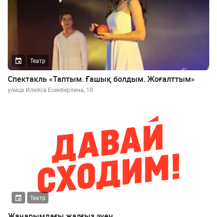
Театр
Спектакль «Таптым. Ғашық болдым. Жоғалттым»
улица Илияса Есенберлина, 10
Театр
Жаңарымдағы жалғыз әуен