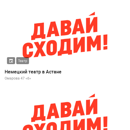
Театр
Немецкий театр в Астане
Омарова 47 «б»