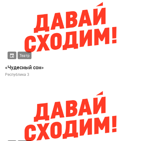
Театр
«Чудесный сон»
Республика 3