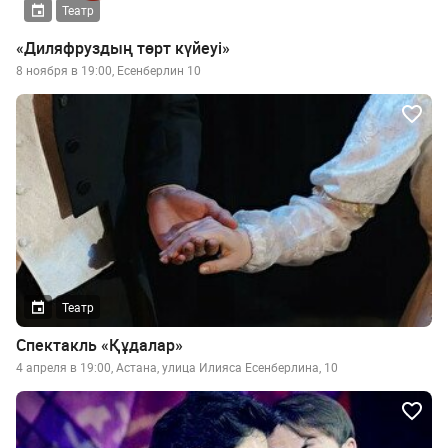
Театр
«Диляфруздың төрт күйеуі»
8 ноября в 19:00, Есенберлин 10
Театр
Спектакль «Құдалар»
4 апреля в 19:00, Астана, улица Илияса Есенберлина, 10