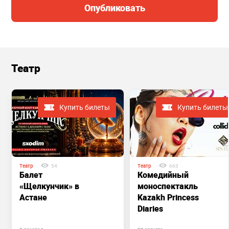
Опубликовать
Театр
Купить билеты
Купить билеты
Театр
54
Театр
663
Балет
Комедийный
«Щелкунчик» в
моноспектакль
Астане
Kazakh Princess
Diaries