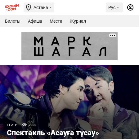
Астана
Рус
Билеты
Афиша
Места
Журнал
ТЕАТР
2300
Спектакль «Асауға тұсау»