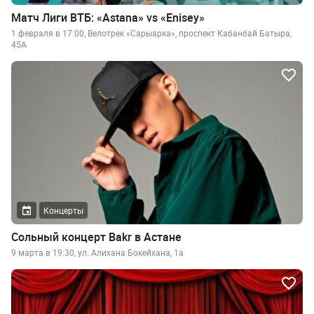
Матч Лиги ВТБ: «Astana» vs «Enisey»
1 февраля в 17:00, Велотрек «Сарыарка», проспект Кабанбай Батыра,
45А
Концерты
Сольный концерт Bakr в Астане
9 марта в 19:30, ул. Алихана Бокейхана, 1а