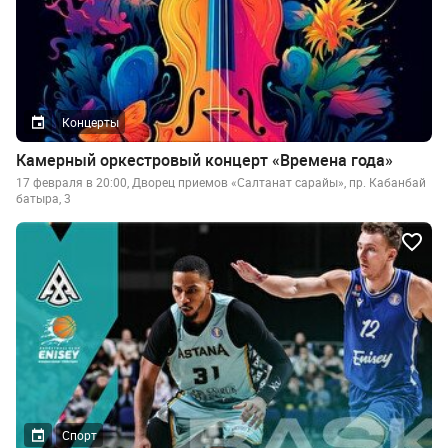
Концерты
Камерный оркестровый концерт «Времена года»
17 февраля в 20:00, Дворец приемов «Салтанат сарайы», пр. Кабанбай
батыра, 3
Спорт