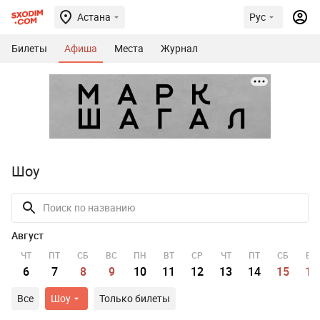
Астана
Рус
Билеты
Афиша
Места
Журнал
Шоу
Август
ЧТ
ПТ
СБ
ВС
ПН
ВТ
СР
ЧТ
ПТ
СБ
ВС
6
7
8
9
10
11
12
13
14
15
16
Все
Шоу
Только билеты