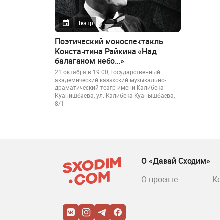
Театр
Поэтический моноспектакль
Константина Райкина «Над
балаганом небо…»
21 октября в 19:00, Государственный
академический казахский музыкально-
драматический театр имени Калибека
Куанишбаева, ул. Калибека Куанышбаева,
8/1
О «Давай Сходим»
О проекте
К