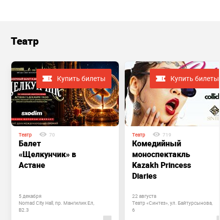
Театр
Купить билеты
Купить билеты
Театр
70
Театр
719
Балет
Комедийный
«Щелкунчик» в
моноспектакль
Астане
Kazakh Princess
Diaries
5 декабря
22 августа
Nomad City Hall, пр. Мангилик Ел,
Театр «Синтез», ул. Байтурсынова,
B2.3
6