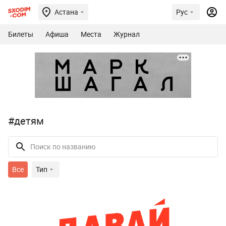
Астана
Рус
Билеты
Афиша
Места
Журнал
#детям
Все
Тип