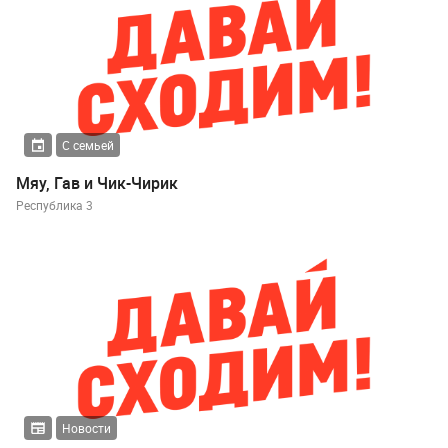
С семьей
Мяу, Гав и Чик-Чирик
Республика 3
Новости