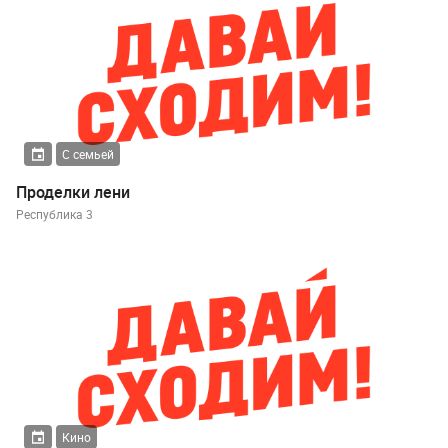
С семьей
Проделки лени
Республика 3
Кино