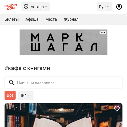
Астана
Рус
Билеты
Афиша
Места
Журнал
#кафе с книгами
Все
Тип